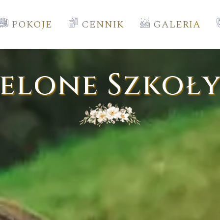
POKOJE
CENNIK
GALERIA
ielone Szkoł