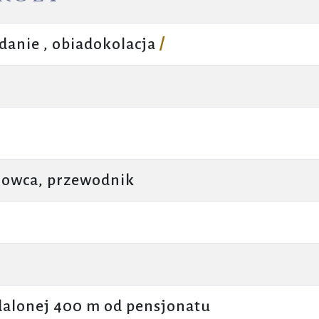
adanie , obiadokolacja
/
erowca, przewodnik
alonej 400 m od pensjonatu