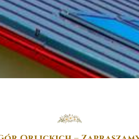
 Gór Orlickich – Zaprasza