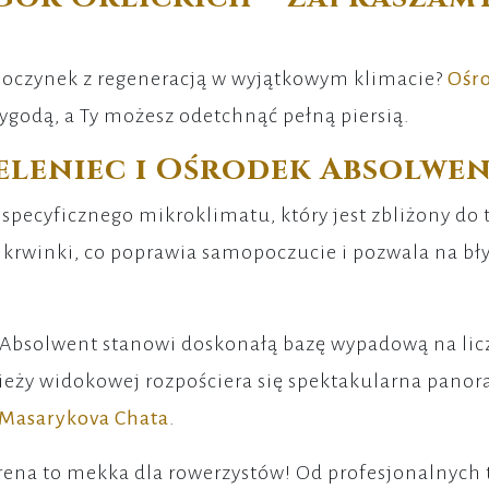
poczynek z regeneracją w wyjątkowym klimacie?
Ośro
rzygodą, a Ty możesz odetchnąć pełną piersią.
eleniec i Ośrodek Absolwe
e specyficznego mikroklimatu, który jest zbliżony do
krwinki, co poprawia samopoczucie i pozwala na błys
Absolwent stanowi doskonałą bazę wypadową na liczne
ieży widokowej rozpościera się spektakularna panor
Masarykova Chata
.
rena to mekka dla rowerzystów! Od profesjonalnych 