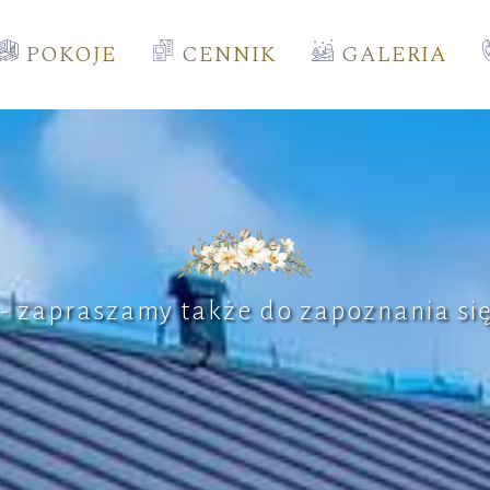
POKOJE
CENNIK
GALERIA
 - zapraszamy także do zapoznania się