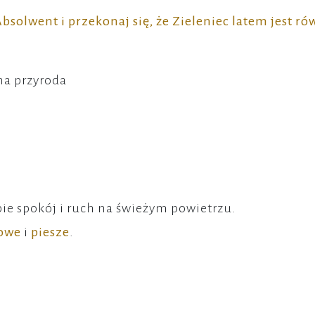
bsolwent i przekonaj się, że Zieleniec latem jest ró
na przyroda
bie spokój i ruch na świeżym powietrzu.
rowe
i
piesze
.