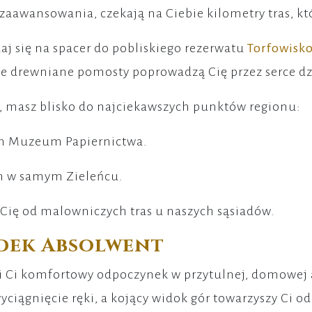
zaawansowania, czekają na Ciebie kilometry tras, k
daj się na spacer do pobliskiego rezerwatu
Torfowisk
ie drewniane pomosty poprowadzą Cię przez serce dzi
 masz blisko do najciekawszych punktów regionu:
m Muzeum Papiernictwa.
in w samym Zieleńcu.
 Cię od malowniczych tras u naszych sąsiadów.
dek Absolwent
 Ci komfortowy odpoczynek w przytulnej, domowej a
yciągnięcie ręki, a kojący widok gór towarzyszy Ci o