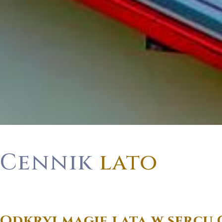
Cennik
lato
Odkryj magię lata w sercu