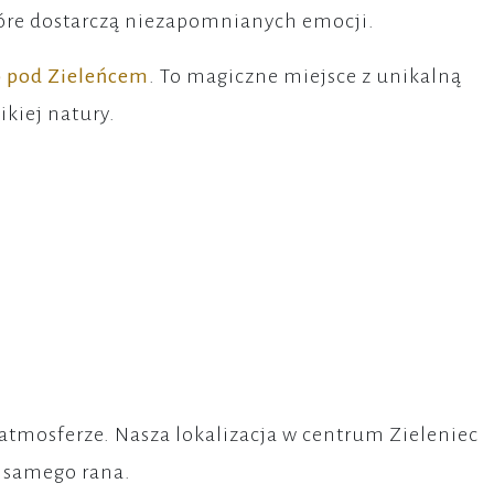
tóre dostarczą niezapomnianych emocji.
o pod Zieleńcem
. To magiczne miejsce z unikalną
kiej natury.
tmosferze. Nasza lokalizacja w centrum Zieleniec
d samego rana.