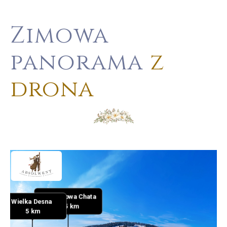
Zimowa
panorama
z
drona