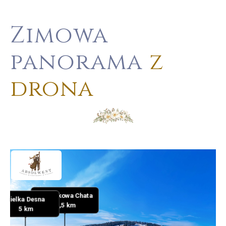
Zimowa
panorama
z
drona