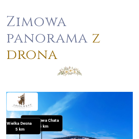
Zimowa
panorama
z
drona