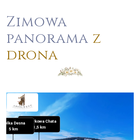
Zimowa
panorama
z
drona