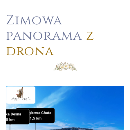
Zimowa
panorama
z
drona