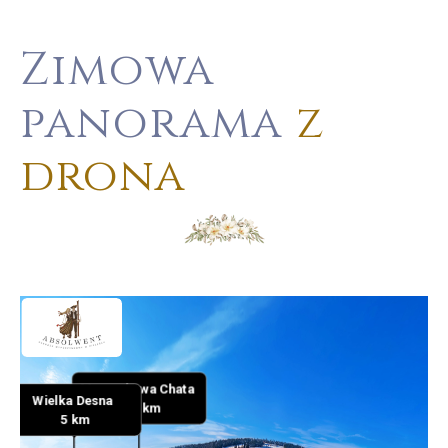
Zimowa
panorama
z
drona