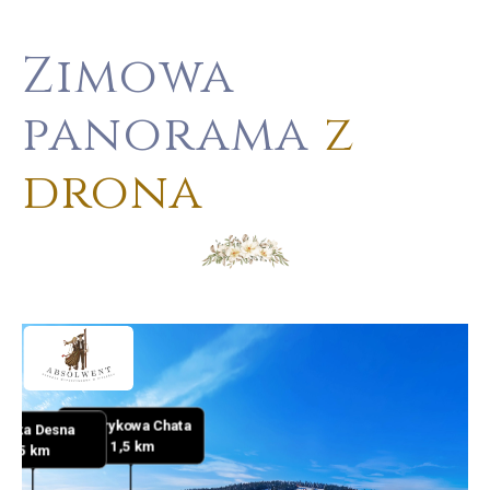
Zimowa
panorama
z
drona