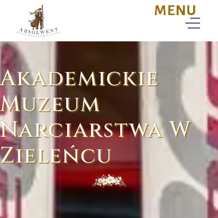
Akademickie
Muzeum
Narciarstwa W
Zieleńcu