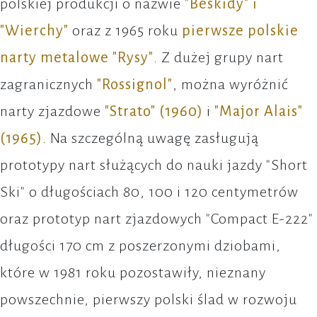
polskiej produkcji o nazwie
"Beskidy" i
"Wierchy"
oraz z 1965 roku
pierwsze polskie
narty metalowe "Rysy"
. Z dużej grupy nart
zagranicznych
"Rossignol"
, można wyróżnić
narty zjazdowe
"Strato" (1960)
i
"Major Alais"
(1965)
. Na szczególną uwagę zasługują
prototypy nart służących do nauki jazdy "Short
Ski" o długościach 80, 100 i 120 centymetrów
oraz prototyp nart zjazdowych "Compact E-222"
długości 170 cm z poszerzonymi dziobami,
które w 1981 roku pozostawiły, nieznany
powszechnie, pierwszy polski ślad w rozwoju