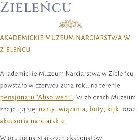
Zieleńcu
AKADEMICKIE MUZEUM NARCIARSTWA W
ZIELEŃCU
Akademickie Muzeum Narciarstwa w Zieleńcu
powstało w czerwcu 2012 roku na terenie
pensjonatu "Absolwent"
. W zbiorach Muzeum
znajdują się:
narty
,
wiązania
,
buty
,
kijki
oraz
akcesoria narciarskie
.
W grupie najstarszych eksponatów