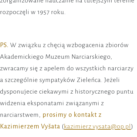
zorganizowane nauczanie na tutejszym terenie
rozpoczęli w 1957 roku.
PS.
W związku z chęcią wzbogacenia zbiorów
Akademickiego Muzeum Narciarskiego,
zwracamy się z apelem do wszystkich narciarzy
a szczególnie sympatyków Zieleńca. Jeżeli
dysponujecie ciekawymi z historycznego puntu
widzenia eksponatami związanymi z
narciarstwem,
prosimy o kontakt z
Kazimierzem Vyšata
(
kazimierz.vysata@op.pl
)