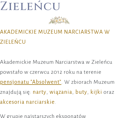
Zieleńcu
AKADEMICKIE MUZEUM NARCIARSTWA W
ZIELEŃCU
Akademickie Muzeum Narciarstwa w Zieleńcu
powstało w czerwcu 2012 roku na terenie
pensjonatu "Absolwent"
. W zbiorach Muzeum
znajdują się:
narty
,
wiązania
,
buty
,
kijki
oraz
akcesoria narciarskie
.
W grupie najstarszych eksponatów