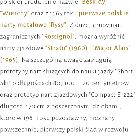
polskiej produkcji o nazwie
"Beskidy" i
"Wierchy"
oraz z 1965 roku
pierwsze polskie
narty metalowe "Rysy"
. Z dużej grupy nart
zagranicznych
"Rossignol"
, można wyróżnić
narty zjazdowe
"Strato" (1960)
i
"Major Alais"
(1965)
. Na szczególną uwagę zasługują
prototypy nart służących do nauki jazdy "Short
Ski" o długościach 80, 100 i 120 centymetrów
oraz prototyp nart zjazdowych "Compact E-222"
długości 170 cm z poszerzonymi dziobami,
które w 1981 roku pozostawiły, nieznany
powszechnie, pierwszy polski ślad w rozwoju