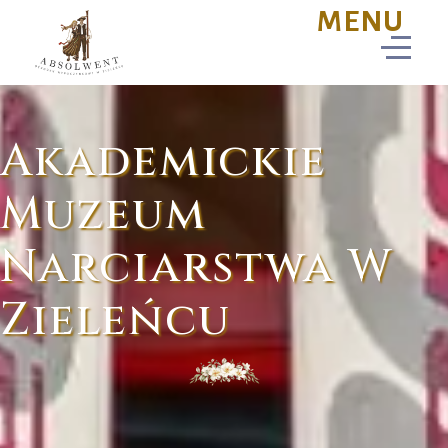
Akademickie
Muzeum
Narciarstwa W
Zieleńcu