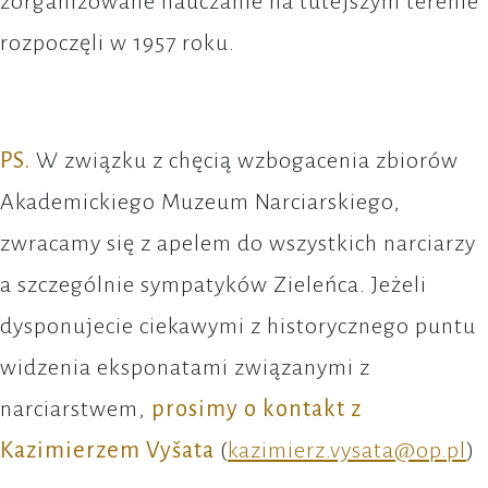
zorganizowane nauczanie na tutejszym terenie
rozpoczęli w 1957 roku.
PS.
W związku z chęcią wzbogacenia zbiorów
Akademickiego Muzeum Narciarskiego,
zwracamy się z apelem do wszystkich narciarzy
a szczególnie sympatyków Zieleńca. Jeżeli
dysponujecie ciekawymi z historycznego puntu
widzenia eksponatami związanymi z
narciarstwem,
prosimy o kontakt z
Kazimierzem Vyšata
(
kazimierz.vysata@op.pl
)