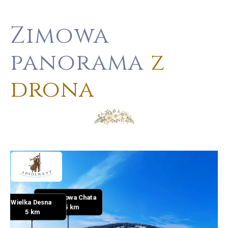
Zimowa
panorama
z
drona