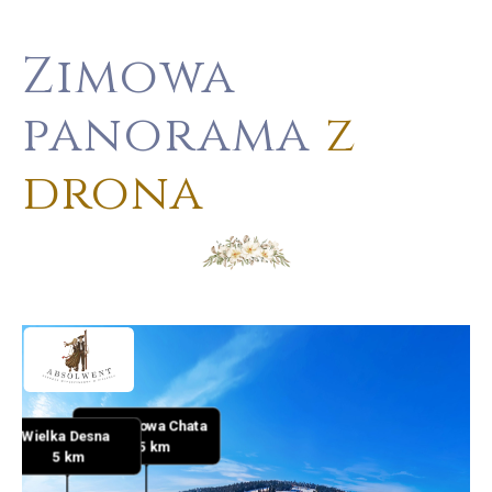
Zimowa
panorama
z
drona