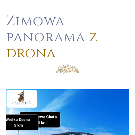
Zimowa
panorama
z
drona