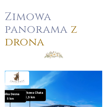
Zimowa
panorama
z
drona